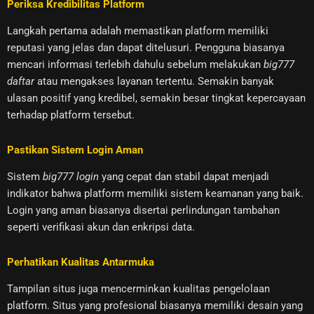
Periksa Kredibilitas Platform
Langkah pertama adalah memastikan platform memiliki
reputasi yang jelas dan dapat ditelusuri. Pengguna biasanya
mencari informasi terlebih dahulu sebelum melakukan
big777
daftar
atau mengakses layanan tertentu. Semakin banyak
ulasan positif yang kredibel, semakin besar tingkat kepercayaan
terhadap platform tersebut.
Pastikan Sistem Login Aman
Sistem
big777 login
yang cepat dan stabil dapat menjadi
indikator bahwa platform memiliki sistem keamanan yang baik.
Login yang aman biasanya disertai perlindungan tambahan
seperti verifikasi akun dan enkripsi data.
Perhatikan Kualitas Antarmuka
Tampilan situs juga mencerminkan kualitas pengelolaan
platform. Situs yang profesional biasanya memiliki desain yang