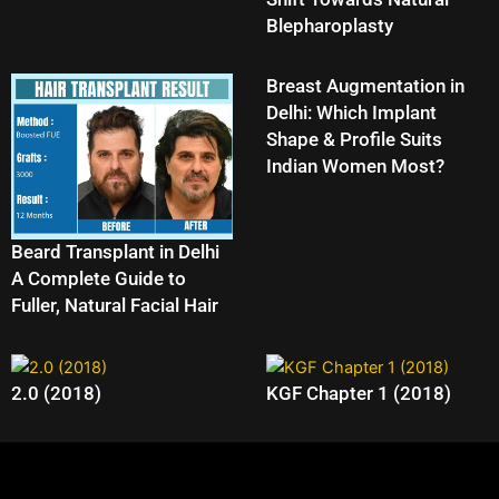
Blepharoplasty
Breast Augmentation in
Delhi: Which Implant
Shape & Profile Suits
Indian Women Most?
Beard Transplant in Delhi
A Complete Guide to
Fuller, Natural Facial Hair
2.0 (2018)
KGF Chapter 1 (2018)