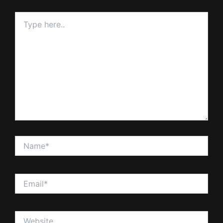
Type
here..
Name*
Email*
Website