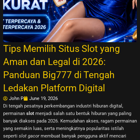
Tips Memilih Situs Slot yang
Aman dan Legal di 2026:
Panduan Big777 di Tengah
Ledakan Platform Digital
John P
June 19, 2026
Di tengah pesatnya perkembangan industri hiburan digital,
permainan
slot
menjadi salah satu bentuk hiburan yang paling
banyak diakses pada 2026. Kemudahan akses, ragam permainan
yang semakin luas, serta meningkatnya popularitas istilah
seperti
slot gacor
membuat banyak pengguna aktif mencari