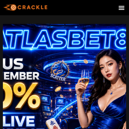
Skip
to
content