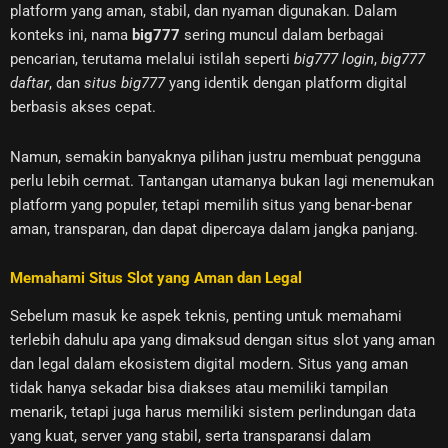
platform yang aman, stabil, dan nyaman digunakan. Dalam
konteks ini, nama
big777
sering muncul dalam berbagai
pencarian, terutama melalui istilah seperti
big777 login
,
big777
daftar
, dan
situs big777
yang identik dengan platform digital
berbasis akses cepat.
Namun, semakin banyaknya pilihan justru membuat pengguna
perlu lebih cermat. Tantangan utamanya bukan lagi menemukan
platform yang populer, tetapi memilih situs yang benar-benar
aman, transparan, dan dapat dipercaya dalam jangka panjang.
Memahami Situs Slot yang Aman dan Legal
Sebelum masuk ke aspek teknis, penting untuk memahami
terlebih dahulu apa yang dimaksud dengan situs slot yang aman
dan legal dalam ekosistem digital modern. Situs yang aman
tidak hanya sekadar bisa diakses atau memiliki tampilan
menarik, tetapi juga harus memiliki sistem perlindungan data
yang kuat, server yang stabil, serta transparansi dalam