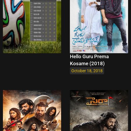
Hello Guru Prema
Kosame (2018)
October 18, 2018