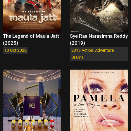
The Legend of Maula Jatt
Sye Raa Narasimha Reddy
(2025)
(2019)
13 Oct 2022
2019 Action, Adventure,
Drama,