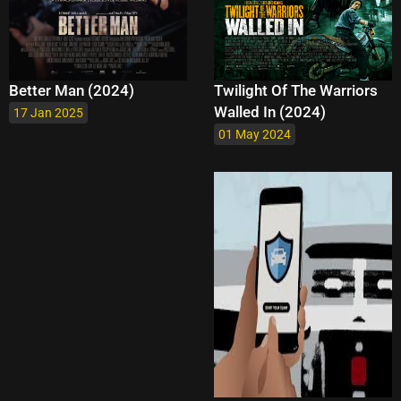
Better Man (2024)
Twilight Of The Warriors
Walled In (2024)
17 Jan 2025
01 May 2024