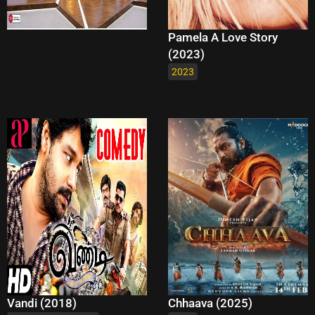
Pamela A Love Story
(2023)
2023
Vandi (2018)
Chhaava (2025)