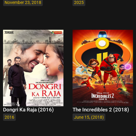
November 23, 2018
2025
Dongri Ka Raja (2016)
The Incredibles 2 (2018)
2016
June 15, (2018)