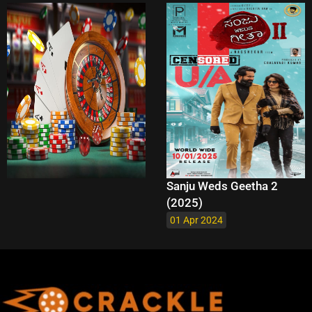
Sanju Weds Geetha 2
(2025)
01 Apr 2024