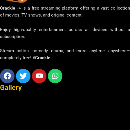
Crackle ->
is a free streaming platform offering a vast collectio
of movies, TV shows, and original content.
Enjoy high-quality entertainment across all devices without a
subscription.
Stream action, comedy, drama, and more anytime, anywhere—
completely free! #
Crackle
Facebook
Twitter
Youtube
Whatsapp
Gallery