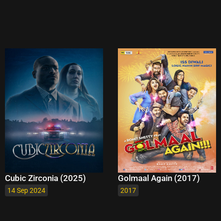
Cubic Zirconia (2025)
Golmaal Again (2017)
14 Sep 2024
2017