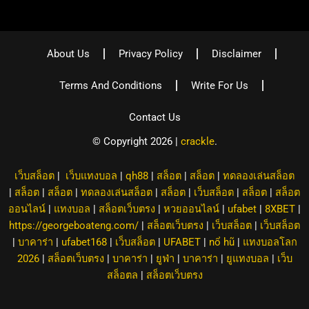
About Us
Privacy Policy
Disclaimer
Terms And Conditions
Write For Us
Contact Us
© Copyright 2026 |
crackle
.
เว็บสล็อต
|
เว็บแทงบอล
|
qh88
|
สล็อต
|
สล็อต
|
ทดลองเล่นสล็อต
|
สล็อต
|
สล็อต
|
ทดลองเล่นสล็อต
|
สล็อต
|
เว็บสล็อต
|
สล็อต
|
สล็อต
ออนไลน์
|
แทงบอล
|
สล็อตเว็บตรง
|
หวยออนไลน์
|
ufabet
|
8XBET
|
https://georgeboateng.com/
|
สล็อตเว็บตรง
|
เว็บสล็อต
|
เว็บสล็อต
|
บาคาร่า
|
ufabet168
|
เว็บสล็อต
|
UFABET
|
nổ hũ
|
แทงบอลโลก
2026
|
สล็อตเว็บตรง
|
บาคาร่า
|
ยูฟ่า
|
บาคาร่า
|
ยูแทงบอล
|
เว็บ
สล็อตล
|
สล็อตเว็บตรง