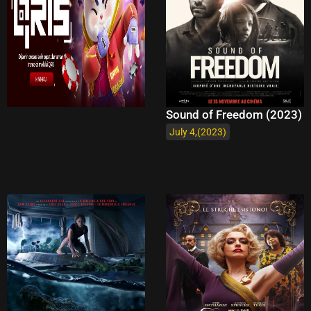
Sound of Freedom (2023)
July 4,(2023)