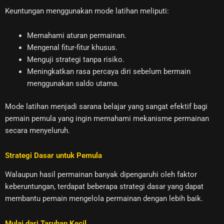
Keuntungan menggunakan mode latihan meliputi:
Memahami aturan permainan.
Mengenal fitur-fitur khusus.
Menguji strategi tanpa risiko.
Meningkatkan rasa percaya diri sebelum bermain
menggunakan saldo utama.
Mode latihan menjadi sarana belajar yang sangat efektif bagi
pemain pemula yang ingin memahami mekanisme permainan
secara menyeluruh.
Strategi Dasar untuk Pemula
Walaupun hasil permainan banyak dipengaruhi oleh faktor
keberuntungan, terdapat beberapa strategi dasar yang dapat
membantu pemain mengelola permainan dengan lebih baik.
Mulai dari Taruhan Kecil