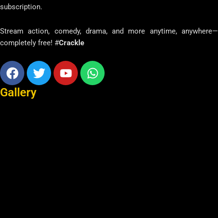
subscription.
Stream action, comedy, drama, and more anytime, anywhere—
completely free! #
Crackle
Facebook
Twitter
Youtube
Whatsapp
Gallery