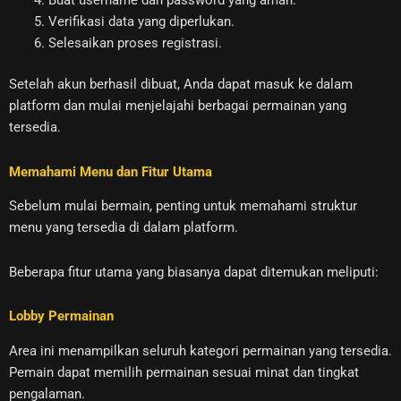
Buat username dan password yang aman.
Verifikasi data yang diperlukan.
Selesaikan proses registrasi.
Setelah akun berhasil dibuat, Anda dapat masuk ke dalam
platform dan mulai menjelajahi berbagai permainan yang
tersedia.
Memahami Menu dan Fitur Utama
Sebelum mulai bermain, penting untuk memahami struktur
menu yang tersedia di dalam platform.
Beberapa fitur utama yang biasanya dapat ditemukan meliputi:
Lobby Permainan
Area ini menampilkan seluruh kategori permainan yang tersedia.
Pemain dapat memilih permainan sesuai minat dan tingkat
pengalaman.