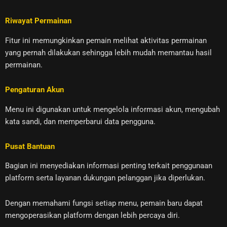
Riwayat Permainan
Fitur ini memungkinkan pemain melihat aktivitas permainan
yang pernah dilakukan sehingga lebih mudah memantau hasil
permainan.
Pengaturan Akun
Menu ini digunakan untuk mengelola informasi akun, mengubah
kata sandi, dan memperbarui data pengguna.
Pusat Bantuan
Bagian ini menyediakan informasi penting terkait penggunaan
platform serta layanan dukungan pelanggan jika diperlukan.
Dengan memahami fungsi setiap menu, pemain baru dapat
mengoperasikan platform dengan lebih percaya diri.