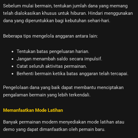
Sebelum mulai bermain, tentukan jumlah dana yang memang
telah dialokasikan khusus untuk hiburan. Hindari menggunakan
dana yang diperuntukkan bagi kebutuhan sehari-hari.
Beberapa tips mengelola anggaran antara lain:
Tentukan batas pengeluaran harian.
Jangan menambah saldo secara impulsif.
Catat seluruh aktivitas permainan.
Berhenti bermain ketika batas anggaran telah tercapai.
Pengelolaan dana yang baik dapat membantu menciptakan
pengalaman bermain yang lebih terkendali.
Memanfaatkan Mode Latihan
Banyak permainan modern menyediakan mode latihan atau
demo yang dapat dimanfaatkan oleh pemain baru.