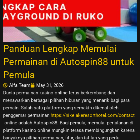
Panduan Lengkap Memulai
Permainan di Autospin88 untuk
Pemula
Alfa Team
May 31, 2026
Dunia permainan kasino online terus berkembang dan
menawarkan berbagai pilihan hiburan yang menarik bagi para
pemain. Salah satu platform yang semakin dikenal oleh
penggemar permainan
https://nikelakeresorthotel.com/contact
online adalah Autospin88. Bagi pemula, memulai perjalanan di
platform kasino online mungkin terasa membingungkan karena
banyaknya pilihan permainan, fitur, dan istilah yang perlu